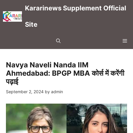
Skip
Kararinews Supplement Official
to
content
Site
Me
Navya Naveli Nanda IIM
Ahmedabad: BPGP MBA कोर्स में करेंगी
पढ़ाई
September 2, 2024
by
admin