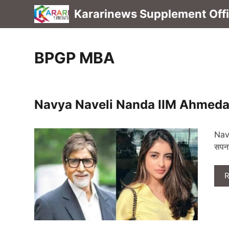
Skip
Kararinews Supplement Offic
to
content
BPGP MBA
Navya Naveli Nanda IIM Ahmedabad:
Nav
सपना
R