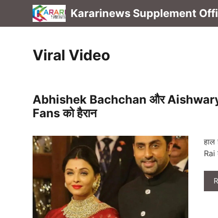
Skip
Kararinews Supplement Offic
to
content
Viral Video
Abhishek Bachchan और Aishwarya Ra
Fans को हैरान
हाल 
Rai 
R