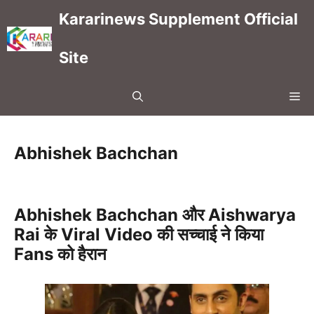
Skip
Kararinews Supplement Official
to
content
Site
Me
Abhishek Bachchan
Abhishek Bachchan और Aishwarya
Rai के Viral Video की सच्चाई ने किया
Fans को हैरान