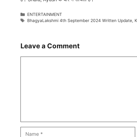
Categories
ENTERTAINMENT
Tags
BhagyaLakshmi 4th September 2024 Written Update
,
K
Leave a Comment
Comment
Name