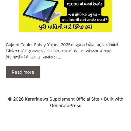
Gujarat Tablet Sahay Yojana 2025નો મુખ્ય ઉદ્દેશ વિદ્યાર્થીઓને
ડિજિટલ શિક્ષણ તરફ પ્રોત્સાહિત કરવાનો છે. આ યોજના અંતર્ગત
વિદ્યાર્થીઓને સાલانہ સબસિડી …
Read more
© 2026 Kararinews Supplement Official Site
• Built with
GeneratePress