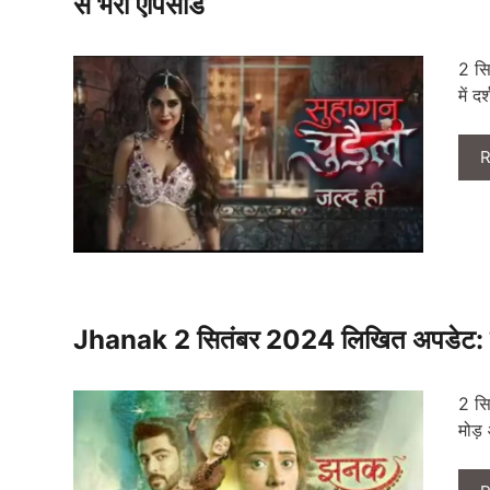
से भरा एपिसोड
2 सि
में 
R
Jhanak 2 सितंबर 2024 लिखित अपडेट: नए 
2 सि
मोड़