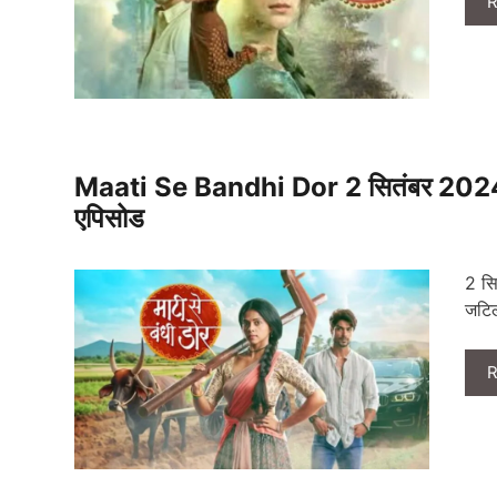
R
Maati Se Bandhi Dor 2 सितंबर 2024 लिख
एपिसोड
2 सि
जटिल
R