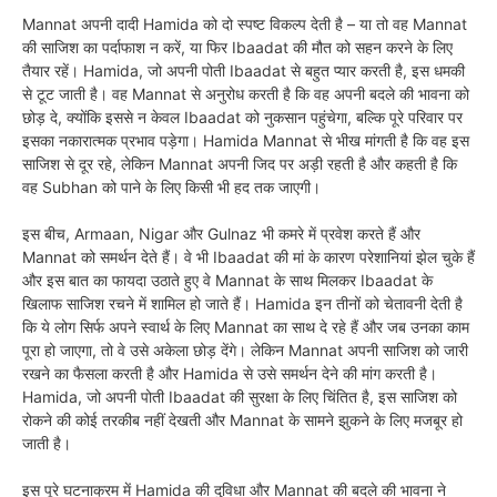
Mannat अपनी दादी Hamida को दो स्पष्ट विकल्प देती है – या तो वह Mannat
की साजिश का पर्दाफाश न करें, या फिर Ibaadat की मौत को सहन करने के लिए
तैयार रहें। Hamida, जो अपनी पोती Ibaadat से बहुत प्यार करती है, इस धमकी
से टूट जाती है। वह Mannat से अनुरोध करती है कि वह अपनी बदले की भावना को
छोड़ दे, क्योंकि इससे न केवल Ibaadat को नुकसान पहुंचेगा, बल्कि पूरे परिवार पर
इसका नकारात्मक प्रभाव पड़ेगा। Hamida Mannat से भीख मांगती है कि वह इस
साजिश से दूर रहे, लेकिन Mannat अपनी जिद पर अड़ी रहती है और कहती है कि
वह Subhan को पाने के लिए किसी भी हद तक जाएगी।
इस बीच, Armaan, Nigar और Gulnaz भी कमरे में प्रवेश करते हैं और
Mannat को समर्थन देते हैं। वे भी Ibaadat की मां के कारण परेशानियां झेल चुके हैं
और इस बात का फायदा उठाते हुए वे Mannat के साथ मिलकर Ibaadat के
खिलाफ साजिश रचने में शामिल हो जाते हैं। Hamida इन तीनों को चेतावनी देती है
कि ये लोग सिर्फ अपने स्वार्थ के लिए Mannat का साथ दे रहे हैं और जब उनका काम
पूरा हो जाएगा, तो वे उसे अकेला छोड़ देंगे। लेकिन Mannat अपनी साजिश को जारी
रखने का फैसला करती है और Hamida से उसे समर्थन देने की मांग करती है।
Hamida, जो अपनी पोती Ibaadat की सुरक्षा के लिए चिंतित है, इस साजिश को
रोकने की कोई तरकीब नहीं देखती और Mannat के सामने झुकने के लिए मजबूर हो
जाती है।
इस पूरे घटनाक्रम में Hamida की दुविधा और Mannat की बदले की भावना ने