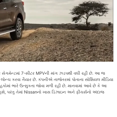
ર સેગમેન્ટમાં 7-સીટર MPVની માંગ ઝડપથી વધી રહી છે. આ જ
ોન્ચ કરવા તૈયાર છે. કંપનીએ તાજેતરમાં પોતાના સોશિયલ મીડિયા
હકોમાં ભારે ઉત્સુકતા જોવા મળી રહી છે. માનવામાં આવે છે કે આ
 હશે, પરંતુ તેમાં Nissanનો ખાસ ડિઝાઇન અને ફીચર્સનો અંદાજ