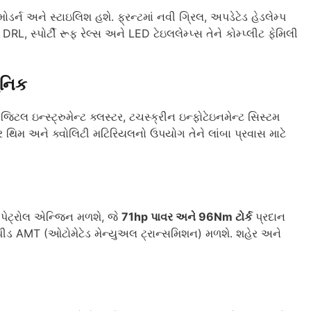
ડર્ન અને સ્ટાઇલિશ હશે. ફ્રન્ટમાં નવી ગ્રિલ, અપડેટેડ હેડલેમ્પ
, સ્પોર્ટી રૂફ રેલ્સ અને LED ટેઇલલેમ્પ્સ તેને કોમ્પ્લીટ ફેમિલી
ુનિક
િટલ ઇન્સ્ટ્રુમેન્ટ ક્લસ્ટર, ટચસ્ક્રીન ઇન્ફોટેઇનમેન્ટ સિસ્ટમ
ર થિમ અને ક્વોલિટી મટિરિયલનો ઉપયોગ તેને લાંબા પ્રવાસ માટે
 પેટ્રોલ એન્જિન મળશે, જે
71hp પાવર અને 96Nm ટોર્ક
પ્રદાન
સ્પીડ AMT (ઓટોમેટેડ મેન્યુઅલ ટ્રાન્સમિશન) મળશે. શહેર અને