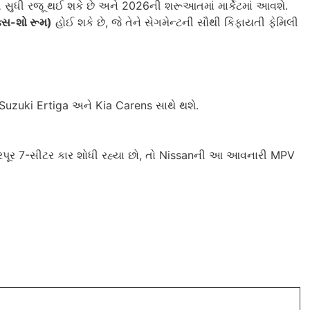
સુધી રજૂ થઈ શકે છે અને 2026ની શરૂઆતમાં માર્કેટમાં આવશે.
્સ-શો રૂમ)
હોઈ શકે છે, જે તેને સેગમેન્ટની સૌથી કિફાયતી ફેમિલી
ti Suzuki Ertiga અને Kia Carens સાથે થશે.
ભરપૂર 7-સીટર કાર શોધી રહ્યા છો, તો Nissanની આ આવનારી MPV