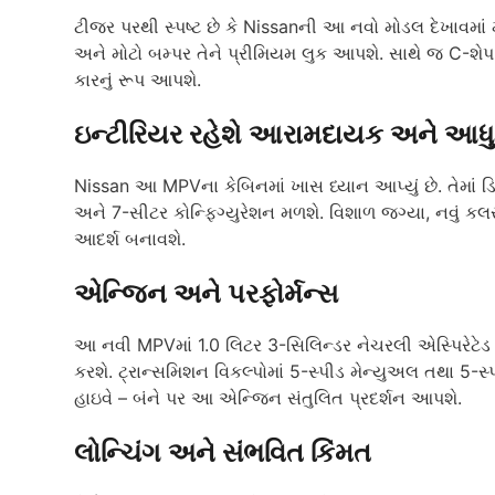
ટીજર પરથી સ્પષ્ટ છે કે Nissanની આ નવો મોડલ દેખાવમાં મો
અને મોટો બમ્પર તેને પ્રીમિયમ લુક આપશે. સાથે જ C-શેપ DRL
કારનું રૂપ આપશે.
ઇન્ટીરિયર રહેશે આરામદાયક અને આધ
Nissan આ MPVના કેબિનમાં ખાસ ધ્યાન આપ્યું છે. તેમાં ડિજ
અને 7-સીટર કોન્ફિગ્યુરેશન મળશે. વિશાળ જગ્યા, નવું કલ
આદર્શ બનાવશે.
એન્જિન અને પરફોર્મન્સ
આ નવી MPVમાં 1.0 લિટર 3-સિલિન્ડર નેચરલી એસ્પિરેટેડ
કરશે. ટ્રાન્સમિશન વિકલ્પોમાં 5-સ્પીડ મેન્યુઅલ તથા 5-
હાઇવે – બંને પર આ એન્જિન સંતુલિત પ્રદર્શન આપશે.
લોન્ચિંગ અને સંભવિત કિંમત