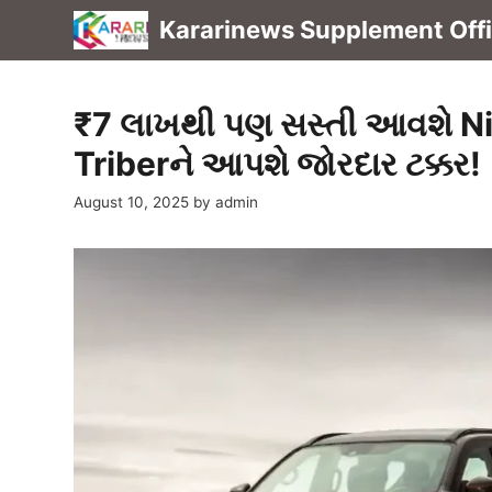
Skip
Kararinews Supplement Offic
to
content
₹7 લાખથી પણ સસ્તી આવશે N
Triberને આપશે જોરદાર ટક્કર!
August 10, 2025
by
admin