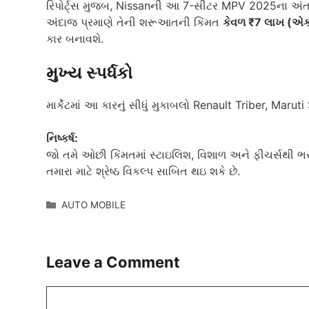
રિપોર્ટ્સ મુજબ, Nissanની આ 7-સીટર MPV 2025ના અંત 
અંદાજ પ્રમાણે તેની શરૂઆતની કિંમત
કેવળ ₹7 લાખ (એક
કાર બનાવશે.
મુખ્ય સ્પર્ધકો
માર્કેટમાં આ કારનું સીધું મુકાબલો Renault Triber, Maru
નિષ્કર્ષ:
જો તમે ઓછી કિંમતમાં સ્ટાઇલિશ, વિશાળ અને ફીચર્સથી 
તમારા માટે શ્રેષ્ઠ વિકલ્પ સાબિત થઇ શકે છે.
Categories
AUTO MOBILE
Leave a Comment
Comment