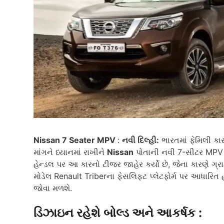
Nissan 7 Seater MPV
:
નવી દિલ્હી:
ભારતમાં ફેમિલી કા
માંગને ધ્યાનમાં રાખીને
Nissan
પોતાની નવી 7-સીટર MPV લ
હેન્ડલ પર આ કારનો ટીજર જાહેર કર્યો છે, જેના કારણે ગ્રા
મોડેલ Renault Triberના ફેસલિફ્ટ પ્લેટફોર્મ પર આધારિત
જોવા મળશે.
ડિઝાઇન રહેશે બોલ્ડ અને આકર્ષક :