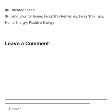
Categories
Uncategorized
Tags
Feng Shui for home
,
Feng Shui Remedies
,
Feng Shui Tips
,
Home Energy
,
Positive Energy
Leave a Comment
Comment
Name