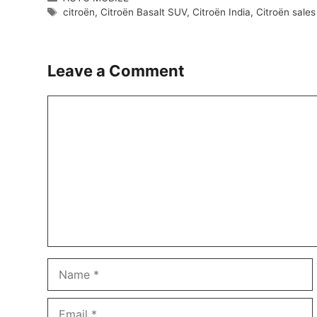
Tags
citroën
,
Citroën Basalt SUV
,
Citroën India
,
Citroën sales
Leave a Comment
Comment
Name
Email